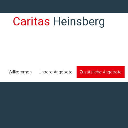
Caritas
Heinsberg
Alten- und Pflegeheim
Willkommen
Unsere Angebote
Zusätzliche Angebote
St. Josef Übach gGmbH