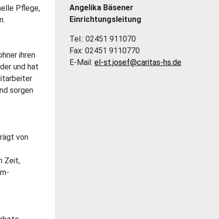
Angelika Bäsener
elle Pflege,
Einrichtungsleitung
n.
Tel.: 02451 911070
Fax: 02451 9110770
hner ihren
E-Mail:
el-st.josef@caritas-hs.de
nder und hat
itarbeiter
nd sorgen
prägt von
 Zeit,
um-