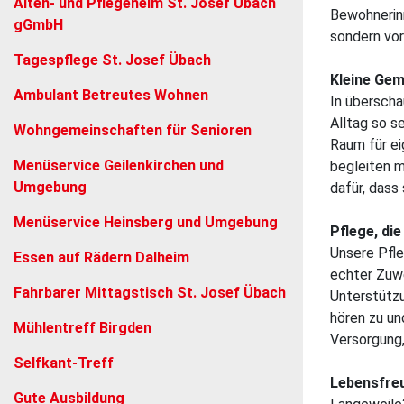
Alten- und Pflegeheim St. Josef Übach
Bewohnerinn
gGmbH
sondern vor
Tagespflege St. Josef Übach
Kleine Gem
Ambulant Betreutes Wohnen
In übersch
Alltag so s
Wohngemein­schaften für Senioren
Raum für ei
Menüservice Geilenkirchen und
begleiten 
Umgebung
dafür, dass 
Menüservice Heinsberg und Umgebung
Pflege, die
Unsere Pfle
Essen auf Rädern Dalheim
echter Zuw
Fahrbarer Mittagstisch St. Josef Übach
Unterstützu
hören zu un
Mühlentreff Birgden
Versorgung,
Selfkant-Treff
Lebensfre
Gute Ausbildung