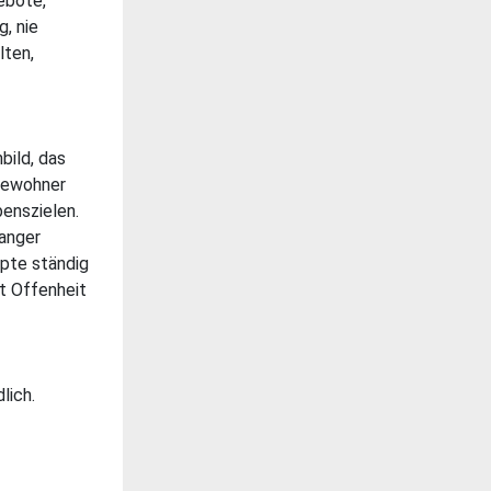
gebote,
g, nie
lten,
bild, das
Bewohner
benszielen.
langer
epte ständig
t Offenheit
lich.