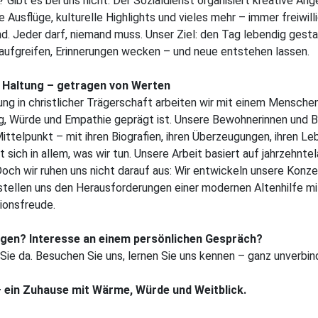
 Gibt es bei uns nicht. Der Sozialdienst organisiert kreative An
Ausflüge, kulturelle Highlights und vieles mehr – immer freiwilli
nd. Jeder darf, niemand muss. Unser Ziel: den Tag lebendig gesta
aufgreifen, Erinnerungen wecken – und neue entstehen lassen.
t Haltung – getragen von Werten
tung in christlicher Trägerschaft arbeiten wir mit einem Menschen
g, Würde und Empathie geprägt ist. Unsere Bewohnerinnen und 
ittelpunkt – mit ihren Biografien, ihren Überzeugungen, ihren Le
 sich in allem, was wir tun. Unsere Arbeit basiert auf jahrzehnte
Doch wir ruhen uns nicht darauf aus: Wir entwickeln unsere Konz
stellen uns den Herausforderungen einer modernen Altenhilfe mi
ionsfreude.
gen? Interesse an einem persönlichen Gespräch?
r Sie da. Besuchen Sie uns, lernen Sie uns kennen – ganz unverbind
– ein Zuhause mit Wärme, Würde und Weitblick.