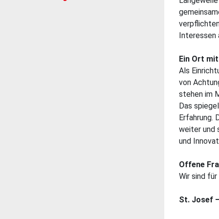
Langeweile?
gemeinsame 
verpflichte
Interessen 
Ein Ort mi
Als Einrich
von Achtun
stehen im M
Das spiegelt
Erfahrung. 
weiter und 
und Innovat
Offene Fra
Wir sind fü
St. Josef 