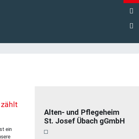
Go
Wi
 zählt
Alten- und Pflegeheim
St. Josef Übach gGmbH
st ein
nsere