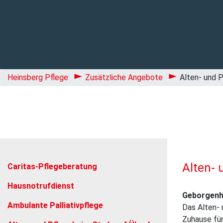
Heinsberg Pflege
Zusätzliche Angebote
Alten- und 
Alten- 
Caritas-Pflegeberatung
Hausnotruf­dienst
Geborgenhe
Ambulante Palliativpflege
Das Alten- 
Zuhause für